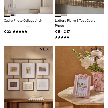
Knitwear
Trousers & Leggings
Sets & Outfits
Tops
Nightwear & Pyjamas
Cadre Photo Collage Arch
Lydford Pierre Effect Cadre
Jumpsuits & Playsuits
Photo
Jeans
€ 22
€ 5 - € 17
Shirts & Blouses
Swimwear
Sportswear
Dungarees
Multipacks
All Holiday Shop
Tops
Dresses
Shorts
Skirts
Sandals & Sliders
Rash Vests
Sun Safe Swimwear
Sun Hats & Caps
Denim Jackets
Raincoats
Waterproof