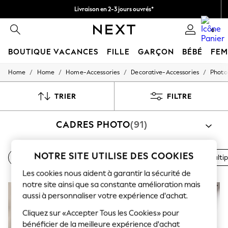
Livraison en 2-3 jours ouvrés*
Retours faciles*
0
BOUTIQUE VACANCES
FILLE
GARÇON
BÉBÉ
FE
/
/
/
/
Home
Home
Home-Accessories
Decorative-Accessories
Photo
HOLIDAY SHOP
Women's Holiday Shop
All Swimwear
TRIER
FILTRE
All Beachwear
Bags & Accessories
CADRES PHOTO
(91)
Beach Dresses & Kaftans
Dresses
Flip Flops
Sliders
NOTRE SITE UTILISE DES COOKIES
Cadres simples
Ensembles de cadres
Cadres photo multip
Jumpsuits & Playsuits
Linen Collection
Les cookies nous aident à garantir la sécurité de
Sandals
notre site ainsi que sa constante amélioration mais
Shorts
aussi à personnaliser votre expérience d'achat.
Trousers
Sun Hats & Caps
Cliquez sur «Accepter Tous les Cookies» pour
T-Shirts & Vests
bénéficier de la meilleure expérience d'achat