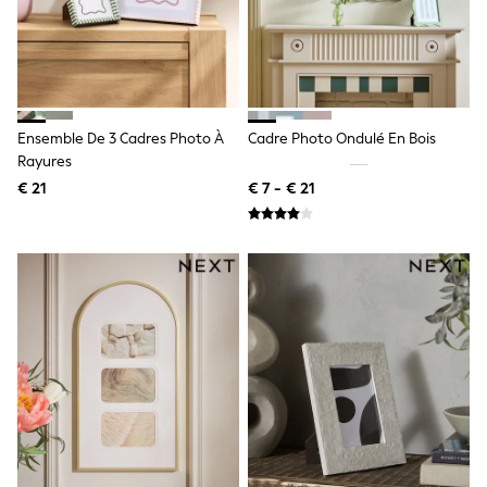
Birkenstock
Crocs
Havaianas
Pour Moi
Rayban
Skechers
GIRLS
Ensemble De 3 Cadres Photo À
Cadre Photo Ondulé En Bois
New In
Rayures
New in from Next
New In
€ 21
€ 7 - € 21
Trending: Top & Short Sets
Trending: Clogs
Toy Story
THE SET
50 - 92cm
98 - 110cm
116 - 134cm
140 - 174cm
All Clothing
T-Shirts
Dresses
Shorts & Skirts
Coats & Jackets
Sweatshirts & Hoodies