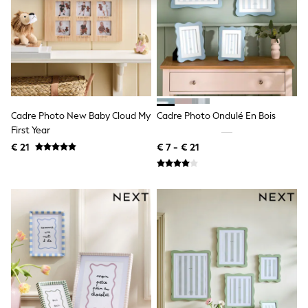
Shorts
Sunglasses
Sunsafe Swimwear
Swimshorts
Tops & T-Shirts
Girls Holiday Shop
All Swimwear
Beach Dresses & Kaftans
Dresses
Cadre Photo New Baby Cloud My
Cadre Photo Ondulé En Bois
Sun Hats & Caps
First Year
Jumpsuits & Playsuits
€ 21
€ 7 - € 21
Rash Vests
Sandals & Sliders
Shorts
Skirts
Sunglasses
Sunsafe Swimwear
Tops & T-Shirts
Baby Holiday Shop
Baby Travel Accessories
All Accessories
Beach Bags
Beach Towels