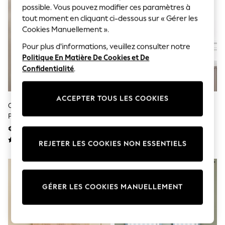
Sunglasses
possible. Vous pouvez modifier ces paramètres à
Men's Holiday Shop
tout moment en cliquant ci-dessous sur « Gérer les
All Swimwear
Cookies Manuellement ».
Accessories
Bags & Luggage
Pour plus d'informations, veuillez consulter notre
Footwear
Politique En Matière De Cookies et De
Hats
Confidentialité
.
Linen Collection
Loafers
Polo Shirts
Sandals & Flipflops
ACCEPTER TOUS LES COOKIES
Cadre Photo Chevalet N.
Cadre Photo Collage Mural
Shirts
Premium
Gallery
Shorts
Sunglasses
€ 44 - € 52
€ 74
T-Shirts
REJETER LES COOKIES NON ESSENTIELS
Vests
Boys Holiday Shop
All Swimwear
Ponchos & Toweling sets
Sun Hats & Caps
GÉRER LES COOKIES MANUELLEMENT
Polo Shirts
Rash Vests
Sandals & Sliders
Shirts