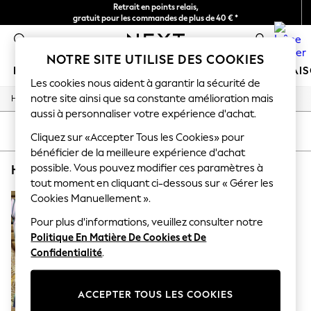
Retrait en points relais,
gratuit pour les commandes de plus de 40 € *
Livraison en 2-3 jours ouvrés*
0
NOTRE SITE UTILISE DES COOKIES
FILLE
GARÇON
BÉBÉ
FEMME
HOMME
MAI
Les cookies nous aident à garantir la sécurité de
notre site ainsi que sa constante amélioration mais
/
/
/
Home
Home
Garden
Garden-And-Outdoors
HOLIDAY SHOP
aussi à personnaliser votre expérience d'achat.
Women's Holiday Shop
All Swimwear
TRIER
FILTRE
Cliquez sur «Accepter Tous les Cookies» pour
All Beachwear
bénéficier de la meilleure expérience d'achat
Bags & Accessories
possible. Vous pouvez modifier ces paramètres à
HOME GARDEN AND OUTDOORS TEAL PRINT
(1)
Beach Dresses & Kaftans
Dresses
tout moment en cliquant ci-dessous sur « Gérer les
Flip Flops
Cookies Manuellement ».
Sliders
Jumpsuits & Playsuits
Pour plus d'informations, veuillez consulter notre
Linen Collection
Politique En Matière De Cookies et De
Sandals
Confidentialité
.
Shorts
Trousers
Sun Hats & Caps
ACCEPTER TOUS LES COOKIES
T-Shirts & Vests