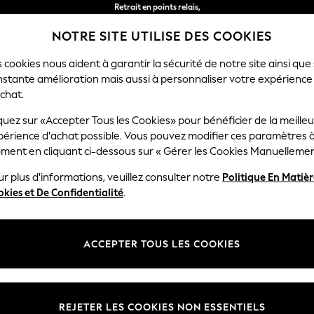
Retrait en points relais,
gratuit pour les commandes de plus de 40 € *
NOTRE SITE UTILISE DES COOKIES
Livraison en 2-3 jours ouvrés*
 cookies nous aident à garantir la sécurité de notre site ainsi que
nstante amélioration mais aussi à personnaliser votre expérience
RÇON
BÉBÉ
FEMME
HOMME
chat.
quez sur «Accepter Tous les Cookies» pour bénéficier de la meille
périence d'achat possible. Vous pouvez modifier ces paramètres à
 GARDEN AND OUTDOORS TEAL PRINT SQUARE
ment en cliquant ci-dessous sur « Gérer les Cookies Manuellemen
r plus d'informations, veuillez consulter notre
Politique En Matiè
Prix
kies et De Confidentialité
.
ACCEPTER TOUS LES COOKIES
REJETER LES COOKIES NON ESSENTIELS