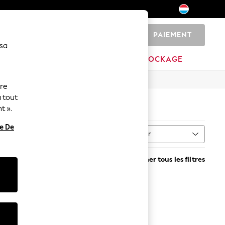
PAIEMENT
0
 sa
MAISON
MARQUES
DÉSTOCKAGE
ure
 tout
(1)
t ».
re De
Trier
Supprimer tous les filtres