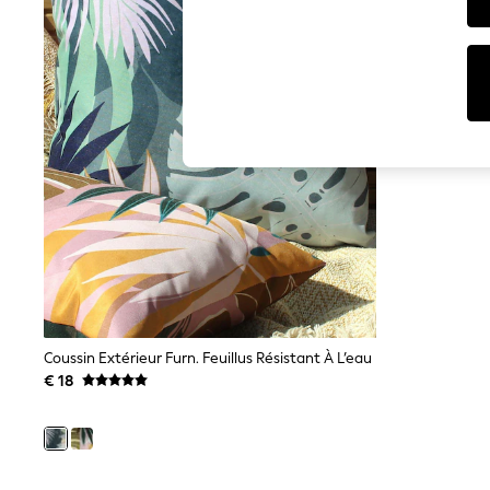
T-Shirts & Vests
Sunglasses
Men's Holiday Shop
All Swimwear
Accessories
Bags & Luggage
Footwear
Hats
Linen Collection
Loafers
Polo Shirts
Sandals & Flipflops
Shirts
Shorts
Sunglasses
T-Shirts
Vests
Boys Holiday Shop
Coussin Extérieur Furn. Feuillus Résistant À L’eau
All Swimwear
€ 18
Ponchos & Toweling sets
Sun Hats & Caps
Polo Shirts
Rash Vests
Sandals & Sliders