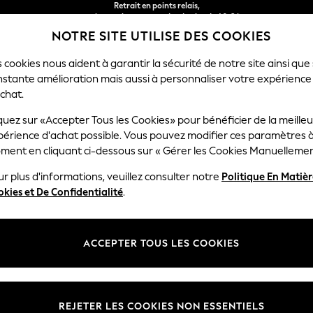
gratuit pour les commandes de plus de 40 € *
Livraison en 2-3 jours ouvrés*
Retours faciles*
NOTRE SITE UTILISE DES COOKIES
 cookies nous aident à garantir la sécurité de notre site ainsi que
nstante amélioration mais aussi à personnaliser votre expérience
RÇON
BÉBÉ
FEMME
HOMME
chat.
quez sur «Accepter Tous les Cookies» pour bénéficier de la meille
périence d'achat possible. Vous pouvez modifier ces paramètres à
PAPIER PEINT MAISON
ment en cliquant ci-dessous sur « Gérer les Cookies Manuellemen
(9)
r plus d'informations, veuillez consulter notre
Politique En Matiè
kies et De Confidentialité
.
ACCEPTER TOUS LES COOKIES
REJETER LES COOKIES NON ESSENTIELS