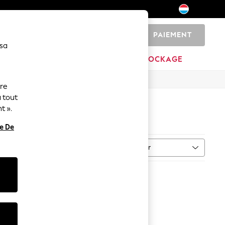
PAIEMENT
0
 sa
MAISON
MARQUES
DÉSTOCKAGE
ure
 tout
t ».
re De
Trier