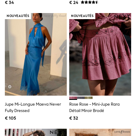
En Dentelle
All Occasionwear
€ 34
€ 24
All Partywear
Wedding
NOUVEAUTÉS
NOUVEAUTÉS
Dresses
Shoes
Cardigans
Skirts
Shop all
Shop All
Disney
Marvel
Paw Patrol
Peppa Pig
Gaming
Harry Potter
Spider man
New In
Trainers
Jupe Mi-Longue Maeva Never
Rose Rose - Mini-Jupe Rara
Hoodies & Sweatshirts
Fully Dressed
Détail Miroir Brodé
T-Shirts & Vests
Leggings
€ 105
€ 32
Swim
adidas
All Girls Brands