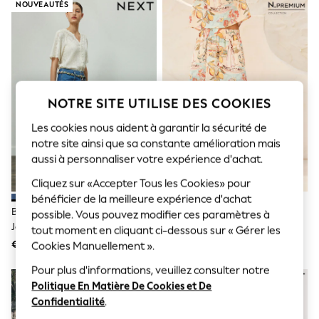
Sunglasses
NOUVEAUTÉS
Men's Holiday Shop
All Swimwear
Accessories
Bags & Luggage
Footwear
Hats
Linen Collection
NOTRE SITE UTILISE DES COOKIES
Loafers
Polo Shirts
Les cookies nous aident à garantir la sécurité de
Sandals & Flipflops
notre site ainsi que sa constante amélioration mais
Shirts
aussi à personnaliser votre expérience d'achat.
Shorts
Sunglasses
Cliquez sur «Accepter Tous les Cookies» pour
T-Shirts
bénéficier de la meilleure expérience d'achat
Vests
Bleu Moyen - Jupe Longue En
Imprimé Scénique Côtier - Jupe
possible. Vous pouvez modifier ces paramètres à
Boys Holiday Shop
Jean
N. Premium 100% Lin
tout moment en cliquant ci-dessous sur « Gérer les
All Swimwear
€ 28
€ 48
Cookies Manuellement ».
Ponchos & Toweling sets
Sun Hats & Caps
Pour plus d'informations, veuillez consulter notre
Polo Shirts
Politique En Matière De Cookies et De
Rash Vests
Sandals & Sliders
Confidentialité
.
Shirts