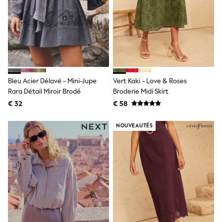
Birkenstock
Crocs
Havaianas
Pour Moi
Rayban
Skechers
GIRLS
New In
New in from Next
Bleu Acier Délavé - Mini-Jupe
Vert Kaki - Love & Roses
New In
Rara Détail Miroir Brodé
Broderie Midi Skirt
Trending: Top & Short Sets
€ 32
€ 58
Trending: Clogs
Toy Story
THE SET
NOUVEAUTÉS
50 - 92cm
98 - 110cm
116 - 134cm
140 - 174cm
All Clothing
T-Shirts
Dresses
Shorts & Skirts
Coats & Jackets
Sweatshirts & Hoodies