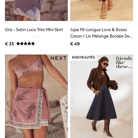
Knitwear
Trousers & Leggings
Sets & Outfits
Tops
Nightwear & Pyjamas
Gris - Satin Lace Trim Mini Skirt
Jupe Mi-Longue Love & Roses
Jumpsuits & Playsuits
Coton / Lin Mélange Bordée De
Jeans
Dentelle
€ 23
€ 49
Shirts & Blouses
Swimwear
Sportswear
NOUVEAUTÉS
Dungarees
Multipacks
All Holiday Shop
Tops
Dresses
Shorts
Skirts
Sandals & Sliders
Rash Vests
Sun Safe Swimwear
Sun Hats & Caps
Denim Jackets
Raincoats
Waterproof