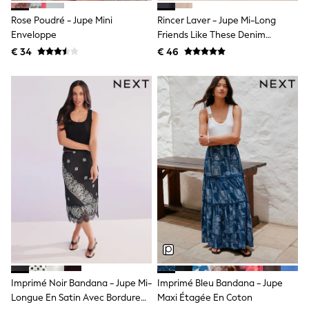
Shackets
Rose Poudré - Jupe Mini
Rincer Laver - Jupe Mi-Long
Puddlesuits
Enveloppe
Friends Like These Denim
Gilets
Seamed A Line
Fleeces
€ 34
€ 46
Teddy Borg
Puffers
Snowsuits
All Footwear
New In
Boots
Half Sizes
Slippers
Trainers
Wellies
Wide Fit
Shoes
All Underwear
Nighties
Pyjamas
Robes
Socks & Tights
Imprimé Noir Bandana - Jupe Mi-
Imprimé Bleu Bandana - Jupe
All Bags & Accessories
Longue En Satin Avec Bordure
Maxi Étagée En Coton
Bags