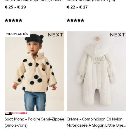
Toy Story
7 Ans)
Pokemon
€ 25 - € 29
€ 22 - € 27
Spiderman
THE SET
All Clothing
T-Shirts
Shorts
NOUVEAUTÉS
Shirts
Kurtas
Sets & Outfits
Trousers & Chinos
Sweatshirts & Hoodies
Knitwear & Sweaters
Tops
Coats & Jackets
Jeans
Joggers
Nightwear & Pyjamas
Swimwear
Suits & Waistcoats
Dungarees
Multipacks
Spot Mono - Polaire Semi-Zippée
Crème - Combinaison En Nylon
All Holiday Shop
(3mois-7ans)
Matelassée À Slogan Little One
Tops & T-Shirts