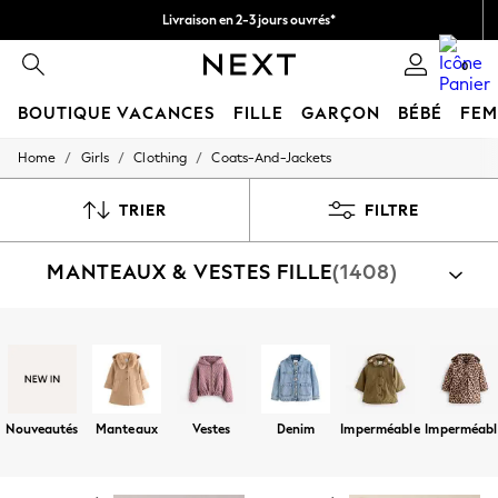
Livraison en 2-3 jours ouvrés*
Retours faciles*
0
BOUTIQUE VACANCES
FILLE
GARÇON
BÉBÉ
FE
/
/
/
Home
Girls
Clothing
Coats-And-Jackets
HOLIDAY SHOP
Women's Holiday Shop
All Swimwear
TRIER
FILTRE
All Beachwear
Bags & Accessories
MANTEAUX & VESTES FILLE
(1408)
Beach Dresses & Kaftans
Dresses
Flip Flops
Sliders
Par catégorie
Jumpsuits & Playsuits
Vestes
Manteaux
Polaires
Puddlesuits
Gilets
Linen Collection
Sandals
Shorts
Nouveautés
Manteaux
Vestes
Denim
Imperméable
Imperméabl
Trousers
Sun Hats & Caps
T-Shirts & Vests