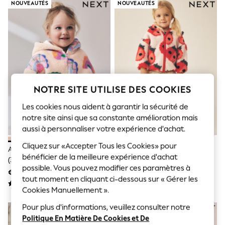
Sunglasses
NOUVEAUTÉS
NOUVEAUTÉS
Men's Holiday Shop
All Swimwear
Accessories
Bags & Luggage
Footwear
Hats
Linen Collection
Loafers
Polo Shirts
NOTRE SITE UTILISE DES COOKIES
Sandals & Flipflops
Les cookies nous aident à garantir la sécurité de
Shirts
Shorts
notre site ainsi que sa constante amélioration mais
Sunglasses
aussi à personnaliser votre expérience d'achat.
T-Shirts
Vests
Cliquez sur «Accepter Tous les Cookies» pour
Arc-En-Ciel - Polaire Zippée
Cream Coccinelle - Polaire
Boys Holiday Shop
bénéficier de la meilleure expérience d'achat
(3mois À7ans)
Zippée (3mois À7ans)
All Swimwear
possible. Vous pouvez modifier ces paramètres à
€ 19 - € 21
€ 22 - € 25
Ponchos & Toweling sets
tout moment en cliquant ci-dessous sur « Gérer les
Sun Hats & Caps
Cookies Manuellement ».
Polo Shirts
Rash Vests
Pour plus d'informations, veuillez consulter notre
Sandals & Sliders
Politique En Matière De Cookies et De
Shirts