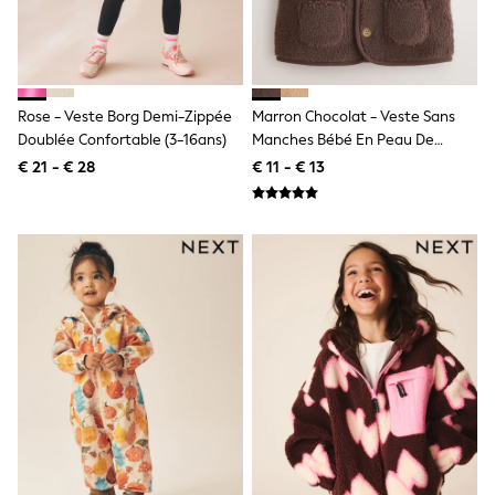
Shackets
Puddlesuits
Gilets
Fleeces
Teddy Borg
Rose - Veste Borg Demi-Zippée
Marron Chocolat - Veste Sans
Puffers
Doublée Confortable (3-16ans)
Manches Bébé En Peau De
Snowsuits
Mouton
All Footwear
€ 21 - € 28
€ 11 - € 13
New In
Boots
Half Sizes
Slippers
Trainers
Wellies
Wide Fit
Shoes
All Underwear
Nighties
Pyjamas
Robes
Socks & Tights
All Bags & Accessories
Bags