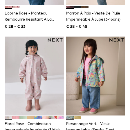
Lipsy Girl
Boden
Licorne Rose - Manteau
Marron À Pois - Veste De Pluie
Joules
Rembourré Résistant À La
Imperméable À Jupe (3-16ans)
Little Bird by Jools Oliver
Douche Avec Fausse Fourrure
Baker by Ted Baker
€ 28 - € 33
€ 38 - € 49
(6mois-7ans)
Occasionwear
Schoolwear
Partywear
Flower Girl
Bridesmaid
Shop All
A-Z Brands
JoJo Maman Bébé
BOYS
New In
New in from Next
50 - 92cm
98 - 110cm
116 - 134cm
140 - 174cm
New In
Trending: Top & Short Sets
Floral Rose - Combinaison
Personnage Vert - Veste
Trending: Clogs
Imperméable Imprimée (3 Mois-
Imperméable (6mths-7yrs)