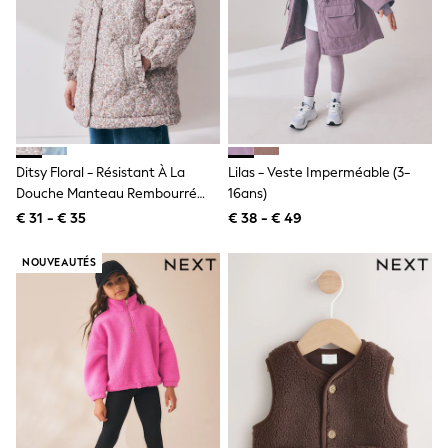
Knitwear
Trousers & Leggings
Sets & Outfits
Tops
Nightwear & Pyjamas
Jumpsuits & Playsuits
Jeans
Shirts & Blouses
Swimwear
Ditsy Floral - Résistant À La
Lilas - Veste Imperméable (3-
Sportswear
Douche Manteau Rembourré
16ans)
Dungarees
(3mths-7yrs)
Multipacks
€ 31 - € 35
€ 38 - € 49
All Holiday Shop
Tops
NOUVEAUTÉS
Dresses
Shorts
Skirts
Sandals & Sliders
Rash Vests
Sun Safe Swimwear
Sun Hats & Caps
Denim Jackets
Raincoats
Waterproof