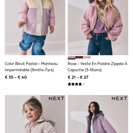
Birkenstock
Crocs
Havaianas
Pour Moi
Rayban
Skechers
GIRLS
New In
New in from Next
New In
Trending: Top & Short Sets
Trending: Clogs
Color Block Pastel - Manteau
Rose - Veste En Polaire Zippée À
Toy Story
Imperméable (9mths-7yrs)
Capuche (3-16ans)
THE SET
€ 35 - € 40
€ 21 - € 27
50 - 92cm
98 - 110cm
116 - 134cm
140 - 174cm
All Clothing
T-Shirts
Dresses
Shorts & Skirts
Coats & Jackets
Sweatshirts & Hoodies