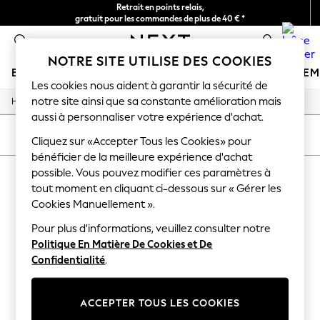
Retrait en points relais,
gratuit pour les commandes de plus de 40 € *
Livraison en 2-3 jours ouvrés*
0
NOTRE SITE UTILISE DES COOKIES
BOUTIQUE VACANCES
FILLE
GARÇON
BÉBÉ
FE
Les cookies nous aident à garantir la sécurité de
notre site ainsi que sa constante amélioration mais
/
/
/
Home
Home
Garden
Garden-And-Outdoors
HOLIDAY SHOP
aussi à personnaliser votre expérience d'achat.
Women's Holiday Shop
All Swimwear
TRIER
FILTRE
Cliquez sur «Accepter Tous les Cookies» pour
All Beachwear
bénéficier de la meilleure expérience d'achat
Bags & Accessories
possible. Vous pouvez modifier ces paramètres à
MAISON, JARDIN ET EXTÉRIEUR
Beach Dresses & Kaftans
Dresses
tout moment en cliquant ci-dessous sur « Gérer les
(0)
Flip Flops
Cookies Manuellement ».
Sliders
Jumpsuits & Playsuits
Pour plus d'informations, veuillez consulter notre
We found no results matching your search.
Linen Collection
Politique En Matière De Cookies et De
Sandals
Confidentialité
.
Shorts
Trousers
Sun Hats & Caps
ACCEPTER TOUS LES COOKIES
T-Shirts & Vests