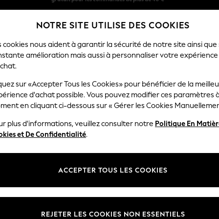
Livraison en 2-3 jours ouvrés*
NOTRE SITE UTILISE DES COOKIES
Retours faciles*
 cookies nous aident à garantir la sécurité de notre site ainsi que
nstante amélioration mais aussi à personnaliser votre expérience
FEMME
HOMME
MAISON
chat.
quez sur «Accepter Tous les Cookies» pour bénéficier de la meille
périence d'achat possible. Vous pouvez modifier ces paramètres à
HOME WALLPAPER PINK
ment en cliquant ci-dessous sur « Gérer les Cookies Manuellemen
(2)
r plus d'informations, veuillez consulter notre
Politique En Matiè
kies et De Confidentialité
.
ACCEPTER TOUS LES COOKIES
REJETER LES COOKIES NON ESSENTIELS