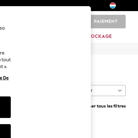
PAIEMENT
0
 sa
MARQUES
DÉSTOCKAGE
ure
 tout
t ».
re De
Trier
Supprimer tous les filtres