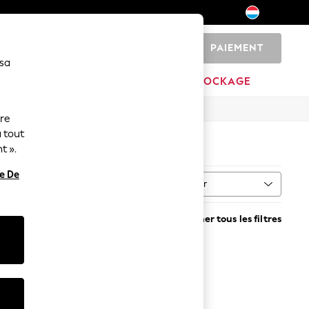
PAIEMENT
0
 sa
MAISON
MARQUES
DÉSTOCKAGE
ure
 tout
t ».
re De
Trier
Supprimer tous les filtres