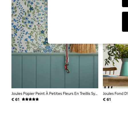
T-Shirts & Vests
Sunglasses
Men's Holiday Shop
All Swimwear
Accessories
Bags & Luggage
Footwear
Hats
Linen Collection
Loafers
Polo Shirts
Sandals & Flipflops
Shirts
Shorts
Sunglasses
T-Shirts
Vests
Boys Holiday Shop
Joules Papier Peint À Petites Fleurs En Treillis Symétrique
Joules Fond D’
All Swimwear
€ 61
€ 61
Ponchos & Toweling sets
Sun Hats & Caps
Polo Shirts
Rash Vests
Sandals & Sliders