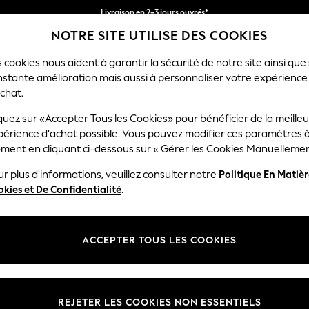
Livraison en 2-3 jours ouvrés*
NOTRE SITE UTILISE DES COOKIES
Retours faciles*
 cookies nous aident à garantir la sécurité de notre site ainsi que
nstante amélioration mais aussi à personnaliser votre expérience
RÇON
BÉBÉ
FEMME
HOMME
chat.
quez sur «Accepter Tous les Cookies» pour bénéficier de la meille
périence d'achat possible. Vous pouvez modifier ces paramètres à
HOME WALLPAPER CREAM
(2)
ment en cliquant ci-dessous sur « Gérer les Cookies Manuellemen
r plus d'informations, veuillez consulter notre
Politique En Matiè
kies et De Confidentialité
.
ACCEPTER TOUS LES COOKIES
REJETER LES COOKIES NON ESSENTIELS