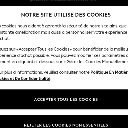
Livraison en 2-3 jours ouvrés*
NOTRE SITE UTILISE DES COOKIES
Retours faciles*
 cookies nous aident à garantir la sécurité de notre site ainsi que
nstante amélioration mais aussi à personnaliser votre expérience
RÇON
BÉBÉ
FEMME
HOMME
chat.
quez sur «Accepter Tous les Cookies» pour bénéficier de la meille
périence d'achat possible. Vous pouvez modifier ces paramètres à
HOME WALLPAPER BLUE
(3)
ment en cliquant ci-dessous sur « Gérer les Cookies Manuellemen
r plus d'informations, veuillez consulter notre
Politique En Matiè
kies et De Confidentialité
.
ACCEPTER TOUS LES COOKIES
REJETER LES COOKIES NON ESSENTIELS