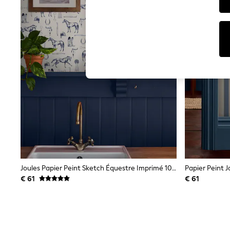
T-Shirts & Vests
Sunglasses
Men's Holiday Shop
All Swimwear
Accessories
Bags & Luggage
Footwear
Hats
Linen Collection
Loafers
Polo Shirts
Sandals & Flipflops
Shirts
Shorts
Sunglasses
T-Shirts
Vests
Boys Holiday Shop
Joules Papier Peint Sketch Équestre Imprimé 10M
Papier Peint 
All Swimwear
€ 61
€ 61
Ponchos & Toweling sets
Sun Hats & Caps
Polo Shirts
Rash Vests
Sandals & Sliders