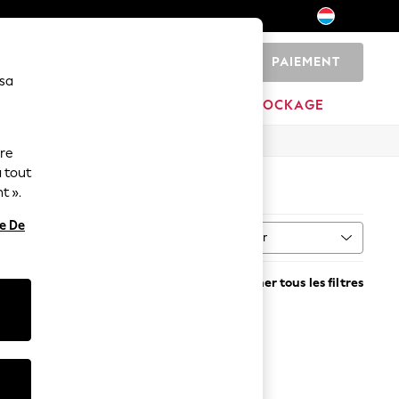
PAIEMENT
0
 sa
MAISON
MARQUES
DÉSTOCKAGE
ure
 tout
t ».
re De
Trier
Supprimer tous les filtres