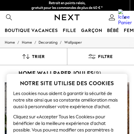
Retrait en points relais,
gratuit pour les commandes de plus de 40 € *
Livraison en 2-3 jours ouvrés*
0
BOUTIQUE VACANCES
FILLE
GARÇON
BÉBÉ
FE
/
/
/
Home
Home
Decorating
Wallpaper
HOLIDAY SHOP
Women's Holiday Shop
All Swimwear
TRIER
FILTRE
All Beachwear
Bags & Accessories
HOME WALLPAPER JOULES
(9)
Beach Dresses & Kaftans
Dresses
NOTRE SITE UTILISE DES COOKIES
Flip Flops
NOUVEAUTÉS
Sliders
Les cookies nous aident à garantir la sécurité de
Jumpsuits & Playsuits
notre site ainsi que sa constante amélioration mais
Linen Collection
aussi à personnaliser votre expérience d'achat.
Sandals
Shorts
Cliquez sur «Accepter Tous les Cookies» pour
Trousers
bénéficier de la meilleure expérience d'achat
Sun Hats & Caps
T-Shirts & Vests
possible. Vous pouvez modifier ces paramètres à