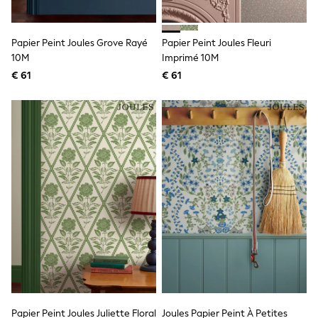
Shorts
Sunglasses
Sunsafe Swimwear
Papier Peint Joules Grove Rayé
Papier Peint Joules Fleuri
Swimshorts
10M
Imprimé 10M
Tops & T-Shirts
€ 61
€ 61
Girls Holiday Shop
All Swimwear
Beach Dresses & Kaftans
Dresses
Sun Hats & Caps
Jumpsuits & Playsuits
Rash Vests
Sandals & Sliders
Shorts
Skirts
Sunglasses
Sunsafe Swimwear
Tops & T-Shirts
Baby Holiday Shop
Baby Travel Accessories
All Accessories
Beach Bags
Beach Towels
Papier Peint Joules Juliette Floral
Joules Papier Peint À Petites