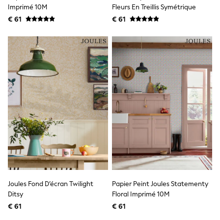
Birkenstock
Imprimé 10M
Fleurs En Treillis Symétrique
Crocs
€ 61
Havaianas
€ 61
Pour Moi
Rayban
Skechers
GIRLS
New In
New in from Next
New In
Trending: Top & Short Sets
Trending: Clogs
Toy Story
THE SET
50 - 92cm
98 - 110cm
116 - 134cm
140 - 174cm
All Clothing
T-Shirts
Joules Fond D’écran Twilight
Papier Peint Joules Statementy
Dresses
Ditsy
Floral Imprimé 10M
Shorts & Skirts
Coats & Jackets
€ 61
€ 61
Sweatshirts & Hoodies