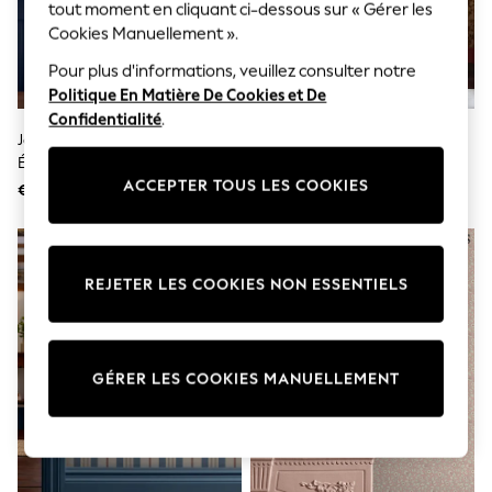
Sunglasses
tout moment en cliquant ci-dessous sur « Gérer les
Men's Holiday Shop
Cookies Manuellement ».
All Swimwear
Accessories
Pour plus d'informations, veuillez consulter notre
Bags & Luggage
Politique En Matière De Cookies et De
Footwear
Confidentialité
.
Hats
Joules Papier Peint Sketch
Papier Peint Joules Scot Floral
Linen Collection
Équestre Imprimé 10M
10M
Loafers
ACCEPTER TOUS LES COOKIES
€ 61
€ 61
Polo Shirts
Sandals & Flipflops
Shirts
Shorts
Sunglasses
REJETER LES COOKIES NON ESSENTIELS
T-Shirts
Vests
Boys Holiday Shop
All Swimwear
GÉRER LES COOKIES MANUELLEMENT
Ponchos & Toweling sets
Sun Hats & Caps
Polo Shirts
Rash Vests
Sandals & Sliders
Shirts