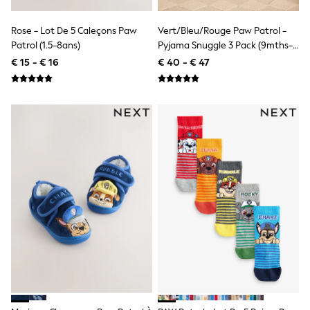
Birkenstock
Crocs
Havaianas
Rose - Lot De 5 Caleçons Paw
Vert/bleu/rouge Paw Patrol -
Pour Moi
Patrol (1.5-8ans)
Pyjama Snuggle 3 Pack (9mths-
Rayban
9yrs)
€ 15 - € 16
€ 40 - € 47
Skechers
GIRLS
New In
New in from Next
New In
Trending: Top & Short Sets
Trending: Clogs
Toy Story
THE SET
50 - 92cm
98 - 110cm
116 - 134cm
140 - 174cm
All Clothing
T-Shirts
Dresses
Shorts & Skirts
Coats & Jackets
Sweatshirts & Hoodies