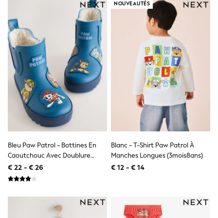
All Occasionwear
NOUVEAUTÉS
All Partywear
Wedding
Dresses
Shoes
Cardigans
Skirts
Shop all
Shop All
Disney
Marvel
Paw Patrol
Peppa Pig
Gaming
Harry Potter
Spider man
Bleu Paw Patrol - Bottines En
Blanc - T-Shirt Paw Patrol À
New In
Caoutchouc Avec Doublure
Manches Longues (3mois8ans)
Trainers
Chaude
€ 22 - € 26
€ 12 - € 14
Hoodies & Sweatshirts
T-Shirts & Vests
Leggings
Swim
adidas
All Girls Brands