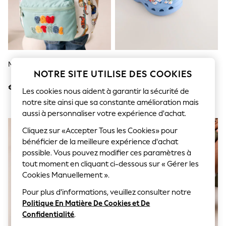
Sunglasses
Men's Holiday Shop
All Swimwear
Accessories
Bags & Luggage
Footwear
Hats
Multi - Sac À Dos Paw Patrol
Bleu - Sabots Paw Patrol
Linen Collection
NOTRE SITE UTILISE DES COOKIES
Loafers
€ 26
€ 18 - € 20
Polo Shirts
Les cookies nous aident à garantir la sécurité de
Sandals & Flipflops
notre site ainsi que sa constante amélioration mais
Shirts
aussi à personnaliser votre expérience d'achat.
Shorts
Sunglasses
Cliquez sur «Accepter Tous les Cookies» pour
T-Shirts
bénéficier de la meilleure expérience d'achat
Vests
possible. Vous pouvez modifier ces paramètres à
Boys Holiday Shop
tout moment en cliquant ci-dessous sur « Gérer les
All Swimwear
Cookies Manuellement ».
Ponchos & Toweling sets
Sun Hats & Caps
Pour plus d'informations, veuillez consulter notre
Polo Shirts
Politique En Matière De Cookies et De
Rash Vests
Sandals & Sliders
Confidentialité
.
Shirts