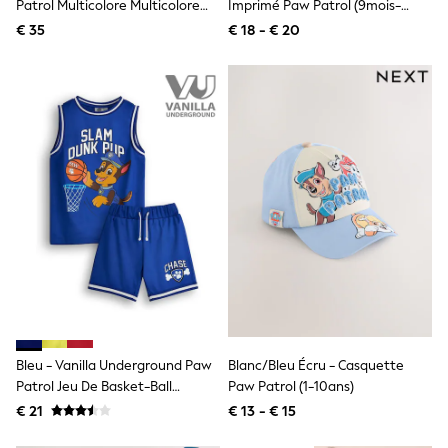
Patrol Multicolore Multicolore
Imprimé Paw Patrol (9mois-
Shackets
Character Lot De 2 Ensembles
8ans)
€ 35
€ 18 - € 20
Puddlesuits
De Pyjamas À Manches Courtes
Gilets
Fleeces
Teddy Borg
Puffers
Snowsuits
All Footwear
New In
Boots
Half Sizes
Slippers
Trainers
Wellies
Wide Fit
Shoes
All Underwear
Nighties
Pyjamas
Bleu - Vanilla Underground Paw
Blanc/bleu Écru - Casquette
Robes
Patrol Jeu De Basket-Ball
Paw Patrol (1-10ans)
Socks & Tights
Marshall 2 Pieces Pour Enfants
€ 21
€ 13 - € 15
All Bags & Accessories
Bags