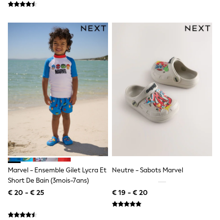
All Occasionwear
All Partywear
Wedding
Dresses
Shoes
Cardigans
Skirts
Shop all
Shop All
Disney
Marvel
Paw Patrol
Peppa Pig
Gaming
Harry Potter
Spider man
New In
Trainers
Marvel - Ensemble Gilet Lycra Et
Neutre - Sabots Marvel
Hoodies & Sweatshirts
Short De Bain (3mois-7ans)
T-Shirts & Vests
Leggings
€ 20 - € 25
€ 19 - € 20
Swim
adidas
All Girls Brands