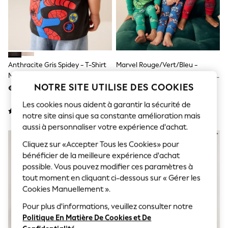
Sunglasses
Men's Holiday Shop
All Swimwear
Accessories
Bags & Luggage
Footwear
Hats
Anthracite Gris Spidey - T-Shirt
Marvel Rouge/Vert/Bleu -
Linen Collection
Marvel En Coton À Manches
Pyjama Snuggle 3 Pack (9mths-
Loafers
NOTRE SITE UTILISE DES COOKIES
Courtes (3mois À8ans)
8yrs)
€ 11 - € 13
€ 40 - € 47
Polo Shirts
Sandals & Flipflops
Les cookies nous aident à garantir la sécurité de
Shirts
notre site ainsi que sa constante amélioration mais
Shorts
aussi à personnaliser votre expérience d'achat.
Sunglasses
T-Shirts
Cliquez sur «Accepter Tous les Cookies» pour
Vests
bénéficier de la meilleure expérience d'achat
Boys Holiday Shop
possible. Vous pouvez modifier ces paramètres à
All Swimwear
Ponchos & Toweling sets
tout moment en cliquant ci-dessous sur « Gérer les
Sun Hats & Caps
Cookies Manuellement ».
Polo Shirts
Rash Vests
Pour plus d'informations, veuillez consulter notre
Sandals & Sliders
Politique En Matière De Cookies et De
Shirts