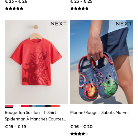
Tactile
€ 23 - € 26
€ 23 - € 25
Shackets
Puddlesuits
Gilets
Fleeces
Teddy Borg
Puffers
Snowsuits
All Footwear
New In
Boots
Half Sizes
Slippers
Trainers
Wellies
Wide Fit
Shoes
All Underwear
Nighties
Pyjamas
Rouge Ton Sur Ton - T-Shirt
Marine/Rouge - Sabots Marvel
Robes
Spiderman À Manches Courtes
Socks & Tights
(3-16ans)
€ 15 - € 19
€ 16 - € 20
All Bags & Accessories
Bags