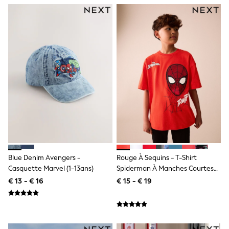
Toy Story
Pokemon
Spiderman
THE SET
All Clothing
T-Shirts
Shorts
Shirts
Kurtas
Sets & Outfits
Trousers & Chinos
Sweatshirts & Hoodies
Knitwear & Sweaters
Tops
Coats & Jackets
Jeans
Joggers
Blue Denim Avengers -
Rouge À Sequins - T-Shirt
Nightwear & Pyjamas
Casquette Marvel (1-13ans)
Spiderman À Manches Courtes
Swimwear
(3-16ans)
€ 13 - € 16
€ 15 - € 19
Suits & Waistcoats
Dungarees
Multipacks
All Holiday Shop
Tops & T-Shirts