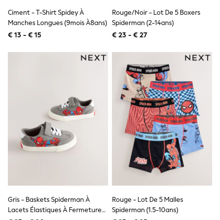
Knitwear
Ciment - T-Shirt Spidey À
Rouge/Noir - Lot De 5 Boxers
Trousers & Leggings
Manches Longues (9mois À8ans)
Spiderman (2-14ans)
Sets & Outfits
Tops
€ 13 - € 15
€ 23 - € 27
Nightwear & Pyjamas
Jumpsuits & Playsuits
Jeans
Shirts & Blouses
Swimwear
Sportswear
Dungarees
Multipacks
All Holiday Shop
Tops
Dresses
Shorts
Skirts
Sandals & Sliders
Rash Vests
Sun Safe Swimwear
Sun Hats & Caps
Gris - Baskets Spiderman À
Rouge - Lot De 5 Malles
Denim Jackets
Raincoats
Lacets Élastiques À Fermeture
Spiderman (1.5-10ans)
Waterproof