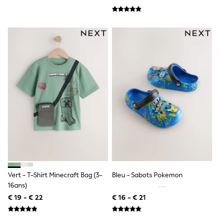
Toy Story
Pokemon
Spiderman
THE SET
All Clothing
T-Shirts
Shorts
Shirts
Kurtas
Sets & Outfits
Trousers & Chinos
Sweatshirts & Hoodies
Knitwear & Sweaters
Tops
Coats & Jackets
Jeans
Joggers
Nightwear & Pyjamas
Swimwear
Vert - T-Shirt Minecraft Bag (3-
Bleu - Sabots Pokemon
Suits & Waistcoats
16ans)
Dungarees
€ 19 - € 22
€ 16 - € 21
Multipacks
All Holiday Shop
Tops & T-Shirts