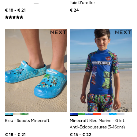
All Occasionwear
Taie D'oreiller
All Partywear
€ 18 - € 21
€ 24
Wedding
Dresses
Shoes
Cardigans
Skirts
Shop all
Shop All
Disney
Marvel
Paw Patrol
Peppa Pig
Gaming
Harry Potter
Spider man
New In
Trainers
Hoodies & Sweatshirts
T-Shirts & Vests
Leggings
Bleu - Sabots Minecraft
Minecraft Bleu Marine - Gilet
Swim
Anti-Éclaboussures (3-16ans)
adidas
€ 18 - € 21
€ 13 - € 22
All Girls Brands