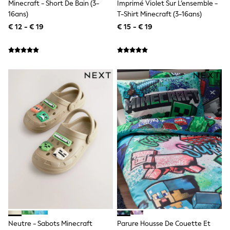
Minecraft - Short De Bain (3-
Imprimé Violet Sur L’ensemble -
Shackets
16ans)
T-Shirt Minecraft (3-16ans)
Puddlesuits
€ 12 - € 19
€ 15 - € 19
Gilets
Fleeces
Teddy Borg
Puffers
Snowsuits
All Footwear
New In
Boots
Half Sizes
Slippers
Trainers
Wellies
Wide Fit
Shoes
All Underwear
Nighties
Pyjamas
Robes
Socks & Tights
All Bags & Accessories
Bags
Neutre - Sabots Minecraft
Parure Housse De Couette Et