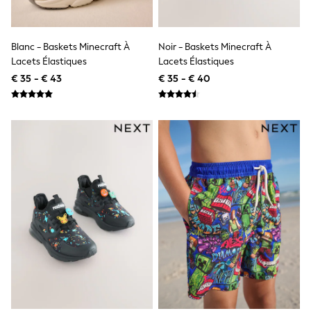
Birkenstock
Crocs
Havaianas
Pour Moi
Blanc - Baskets Minecraft À
Noir - Baskets Minecraft À
Rayban
Lacets Élastiques
Lacets Élastiques
Skechers
€ 35 - € 43
€ 35 - € 40
GIRLS
New In
New in from Next
New In
Trending: Top & Short Sets
Trending: Clogs
Toy Story
THE SET
50 - 92cm
98 - 110cm
116 - 134cm
140 - 174cm
All Clothing
T-Shirts
Dresses
Shorts & Skirts
Coats & Jackets
Sweatshirts & Hoodies