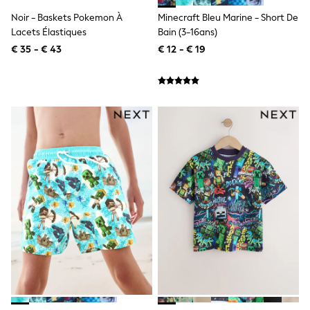
Knitwear
Noir - Baskets Pokemon À
Minecraft Bleu Marine - Short De
Trousers & Leggings
Lacets Élastiques
Bain (3-16ans)
Sets & Outfits
Tops
€ 35 - € 43
€ 12 - € 19
Nightwear & Pyjamas
Jumpsuits & Playsuits
Jeans
Shirts & Blouses
Swimwear
Sportswear
Dungarees
Multipacks
All Holiday Shop
Tops
Dresses
Shorts
Skirts
Sandals & Sliders
Rash Vests
Sun Safe Swimwear
Sun Hats & Caps
Denim Jackets
Raincoats
Waterproof