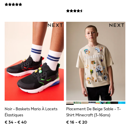
Lipsy Girl
Boden
Joules
Little Bird by Jools Oliver
Baker by Ted Baker
Occasionwear
Schoolwear
Partywear
Flower Girl
Bridesmaid
Shop All
A-Z Brands
JoJo Maman Bébé
BOYS
New In
New in from Next
50 - 92cm
98 - 110cm
116 - 134cm
Noir - Baskets Mario À Lacets
Placement De Beige Sable - T-
140 - 174cm
New In
Élastiques
Shirt Minecraft (3-16ans)
Trending: Top & Short Sets
€ 34 - € 40
€ 16 - € 20
Trending: Clogs