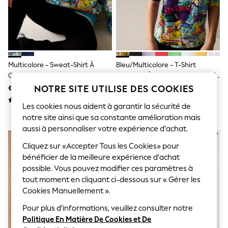
Sunglasses
Men's Holiday Shop
All Swimwear
Accessories
Bags & Luggage
Footwear
Hats
Multicolore - Sweat-Shirt À
Bleu/multicolore - T-Shirt
Linen Collection
Capuche Graphique Pokemon
Pokémon À Manches Courtes (3-
Loafers
(4-16ans)
16ans)
NOTRE SITE UTILISE DES COOKIES
€ 31 - € 40
€ 15 - € 19
Polo Shirts
Sandals & Flipflops
Les cookies nous aident à garantir la sécurité de
Shirts
notre site ainsi que sa constante amélioration mais
Shorts
Sunglasses
aussi à personnaliser votre expérience d'achat.
T-Shirts
Cliquez sur «Accepter Tous les Cookies» pour
Vests
bénéficier de la meilleure expérience d'achat
Boys Holiday Shop
All Swimwear
possible. Vous pouvez modifier ces paramètres à
Ponchos & Toweling sets
tout moment en cliquant ci-dessous sur « Gérer les
Sun Hats & Caps
Cookies Manuellement ».
Polo Shirts
Rash Vests
Pour plus d'informations, veuillez consulter notre
Sandals & Sliders
Politique En Matière De Cookies et De
Shirts