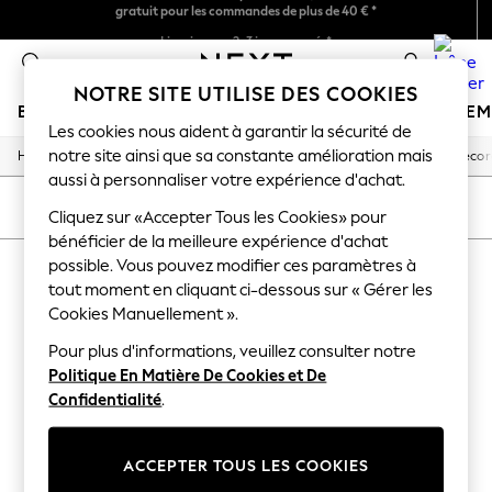
gratuit pour les commandes de plus de 40 € *
Retours faciles*
Livraison en 2-3 jours ouvrés*
0
NOTRE SITE UTILISE DES COOKIES
BOUTIQUE VACANCES
FILLE
GARÇON
BÉBÉ
FE
Les cookies nous aident à garantir la sécurité de
notre site ainsi que sa constante amélioration mais
/
/
/
/
Home
Home
Home-Accessories
Decorative-Accessories
Decor
HOLIDAY SHOP
aussi à personnaliser votre expérience d'achat.
Women's Holiday Shop
All Swimwear
TRIER
FILTRE
Cliquez sur «Accepter Tous les Cookies» pour
All Beachwear
bénéficier de la meilleure expérience d'achat
Bags & Accessories
possible. Vous pouvez modifier ces paramètres à
DÉCORATIONS POUR LA MAISON
Beach Dresses & Kaftans
Dresses
tout moment en cliquant ci-dessous sur « Gérer les
(0)
Flip Flops
Cookies Manuellement ».
Sliders
Jumpsuits & Playsuits
Pour plus d'informations, veuillez consulter notre
We found no results matching your search.
Linen Collection
Politique En Matière De Cookies et De
Sandals
Confidentialité
.
Shorts
Trousers
Sun Hats & Caps
ACCEPTER TOUS LES COOKIES
T-Shirts & Vests